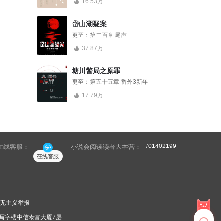
16.53万
岱山湖疑案
更至：
第二百章 尾声
37.87万
塘川警局之原罪
更至：
第五十五章 番外3新年
17.79万
701402199
在线客服：
小说会阅读读者大本营：
无主义举报
写字楼中信泰富大厦7层