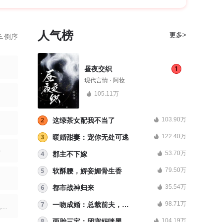
人气榜
更多>
倒序
昼夜交织
现代言情 · 阿妆
105.11万
103.90万
这绿茶女配我不当了
122.40万
暖婚甜妻：宠你无处可逃
开
53.70万
郡主不下嫁
79.50万
软酥腰，娇妾媚骨生香
35.54万
都市战神归来
98.71万
一吻成婚：总裁前夫，求放过
？
104.19万
两胎三宝：团宠妈咪黑化了