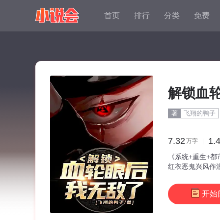
首页
排行
分类
免费
解锁血
著
飞翔的鸭子
7.32
1.
万
字
《系统+重生+
红衣恶鬼兴风作
只能有三个技能
开始