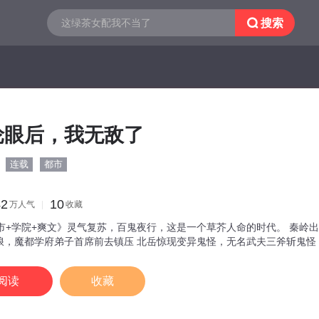

搜索
轮眼后，我无敌了
连载
都市
42
10
万
人气
收藏
都市+学院+爽文》灵气复苏，百鬼夜行，这是一个草芥人命的时代。 秦岭
浪，魔都学府弟子首席前去镇压 北岳惊现变异鬼怪，无名武夫三斧斩鬼怪
？系统告诉我每提升一个境界就能获得一个神技，还能升级技能！且看林
阅读
收藏