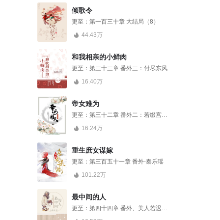
倾歌令
更至：
第一百三十章 大结局（8）
44.43万
和我相亲的小鲜肉
更至：
第三十三章 番外三：付尽东风
16.40万
帝女难为
更至：
第三十二章 番外二：若缀宫的桃花
16.24万
重生庶女谋嫁
更至：
第三百五十一章 番外-秦乐瑶
101.22万
最中间的人
更至：
第四十四章 番外、美人若迟暮，我为你点灯