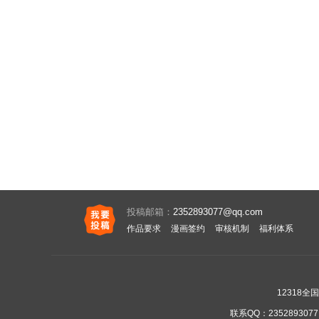
投稿邮箱：
2352893077@qq.com
作品要求
漫画签约
审核机制
福利体系
12318
联系QQ：
2352893077