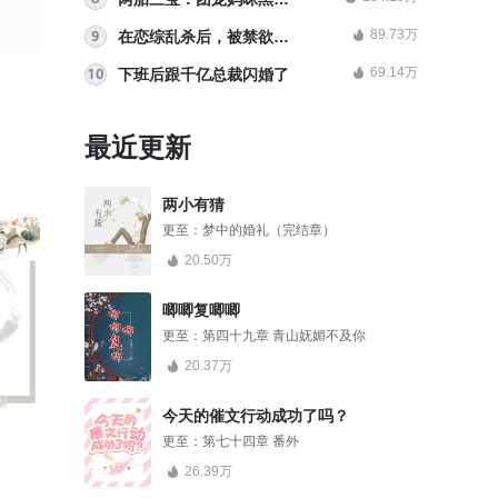
！
89.73万
在恋综乱杀后，被禁欲顶流爆宠
69.14万
下班后跟千亿总裁闪婚了
最近更新
两小有猜
更至：
梦中的婚礼（完结章）
20.50万
唧唧复唧唧
更至：
第四十九章 青山妩媚不及你
20.37万
今天的催文行动成功了吗？
重生庶女谋嫁
最中间的人
岱山湖疑案
更至：
第七十四章 番外
101.22万人气
16.53万人气
37.87万人气
26.39万