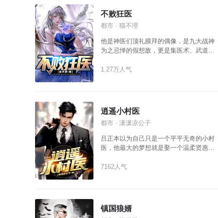
不败狂医
都市 · 猫不理
他是神医们顶礼膜拜的偶像，是九大战神
为之忌惮的假想敌，更是集医术、武道、
相术于一身的绝世天才！ 当他离开山巅的
那一刻，整个世界，都将因他的到来而颤
1.27万人气
抖！
逍遥小村医
都市 · 潇潇凉公子
吕正本以为自己只是一个平平无奇的小村
医，他最大的梦想就是娶一个温柔贤惠的
女孩做老婆。 直到这天一个娃娃脸美少女
突然找上门来，跪下就喊他少主。 从此之
7162人气
后，吕正的人生发生了天翻地覆的变化。
镇国狼婿