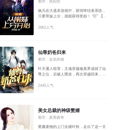
都市 · 炎阳照
杨凡在大逃杀游戏中，获得终结者系统，
只要带妹上分，就能获得奖励！ “叮” 【与
36E王优优完成游戏，成为终结者，奖励许
愿宝箱】 “叮” 【与金发碧眼丽莎成功吃
2862人气
鹅，成为终结者，奖励积分，任意兑换职
业】 “叮” 【帮助腿长一米五徐慧上分，成
为终结者，奖励……】 同学聚会上，“杨
凡，你怎么会这么成功？” 杨凡只是淡淡一
仙尊奶爸归来
笑：“玩玩游戏，分分钟把钱赚。” 同学
都市 · 会笑的猫
们：……
叶天遭人暗害，主魂穿越修真界成就了仙
尊之位，后被人围攻，再次穿越回来，却
发现多了一个女儿。 从此之后，他开启了
宠女追妻之旅，顺便把那些不长眼的人狠
2445人气
狠的踩在脚下。
美女总裁的神级赘婿
都市 · 真香曲奇
窝囊废物的上门女婿叶秋，走出了这一天