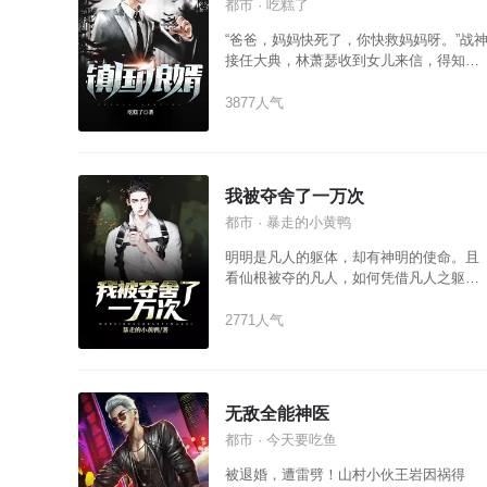
都市 · 吃糕了
“爸爸，妈妈快死了，你快救妈妈呀。”战
接任大典，林萧瑟收到女儿来信，得知五
年前未婚妻为他生下一女，如今妻女遭逢
大难，毅然放弃战神之位，回归都市。 林
3877人气
萧瑟：辱我妻女者，百死莫赎。 数十万贪
狼军众：主辱臣死，我等愿为主上抛头颅
洒热血。
我被夺舍了一万次
都市 · 暴走的小黄鸭
明明是凡人的躯体，却有神明的使命。且
看仙根被夺的凡人，如何凭借凡人之躯，
吊打诸天大能。
2771人气
无敌全能神医
都市 · 今天要吃鱼
被退婚，遭雷劈！山村小伙王岩因祸得