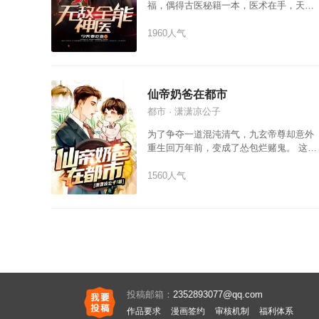
福，偶得古医秘籍一本，医术在手，天下
我有！从此救乡亲，治美女，医大佬，走
出大山，横扫都市，逍遥一生！
1960人气
仙帝奶爸在都市
都市 · 潇潇凉公子
为了争夺一道混沌清气，九玄帝尊却意外
重生回万年前，变成了怂包烂赌鬼。 这一
世，他只想陪在妻子和女儿的身边，做一
个逍遥自在的奶爸。 可是总有些不长眼睛
1560人气
的欺负上门来，没办法，秦远只能被动反
抗。 当他一次次把对手踩在脚下，蓦然回
首，居然再次站在了九天十地的最巅峰！
“我只想做个逍遥自在的奶爸，怎么就这么
难呢？“
投稿邮箱：
2352893077@qq.com
作品要求
漫画签约
审核机制
福利体系