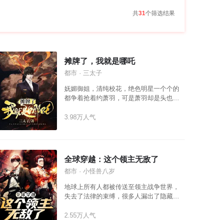
共
31
个筛选结果
摊牌了，我就是哪吒
都市 · 三太子
妩媚御姐，清纯校花，绝色明星一个个的
都争着抢着约萧羽，可是萧羽却是头也没
抬，只是玩着自己的手机！ 为什么？ 因为
他的手机可以撩拨嫦娥，可以调戏四仙
3.98万人气
女，可以勾引九尾妲己！ 也可以指挥哮天
犬去咬二郎神，哪吒大战李天王，太白金
星撩拨王母娘娘！ “本来想以普通人的身份
和你们相处，奈何实力不允许！” “我不装
全球穿越：这个领主无敌了
了，我摊牌了！” “我就是哪吒三太子！”
都市 · 小怪兽八岁
地球上所有人都被传送至领主战争世界，
失去了法律的束缚，很多人漏出了隐藏的
那一面。 王文周本想，和平发展，好好做
自己的小领主，开开心心的过日子。却在
2.55万人气