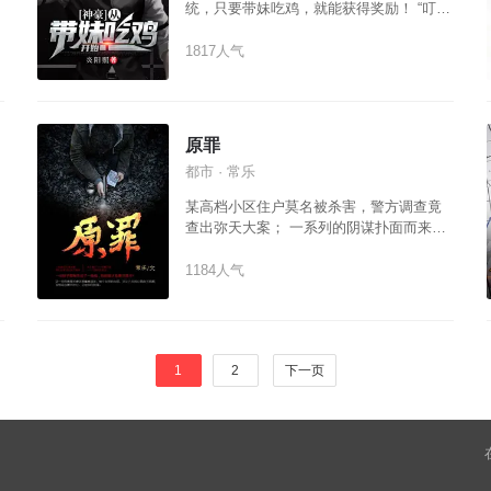
统，只要带妹吃鸡，就能获得奖励！ “叮”
【与36E王优优完成吃鸡，成为终结者，奖
励许愿宝箱】 “叮” 【与金发碧眼丽莎完成
1817人气
吃鸡，成为终结者，奖励积分，任意兑换
职业】 “叮” 【与腿长一米五徐慧完成吃
鸡，成为终结者，奖励……】 同学聚会
上，“杨凡，你怎么会这么成功？” 杨凡只
原罪
是淡淡一笑：“玩玩游戏，分分钟把钱赚。”
都市 · 常乐
同学们：……
某高档小区住户莫名被杀害，警方调查竟
查出弥天大案； 一系列的阴谋扑面而来，
这刻意人为的一切背后，究竟隐藏着多少
字不为人知的事情。
1184人气
1
2
下一页