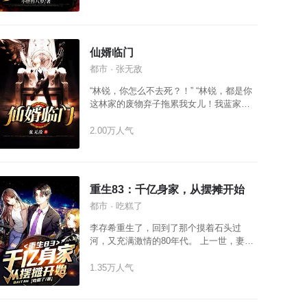
因缘巧合之下，成为完成最终任务的关键
人物。 只有完成最终任务，所有人才能回
到原本的世界。 若任务失败，所有生命抹
杀……
仙婿临门
都市 · 张无敌
“林锐，你怎么不去死？！” “林锐，都是你
这林家的废物弃子拖累我女儿！我蓝家摊
上你，真是倒了八辈子血霉，蒙羞三代！”
家族弃子，上门女婿？！ 面对丈母娘的怒
2.00万人气
骂，林锐朗声狂笑：“我林天帝独断万古，
帝威盖世，九天十地，仙尊古神，谁敢不
敬！？丈母娘？你算什么东西！？”
重生83：千亿身家，从摆摊开始
都市 · 吃糕了
李存希重生了，回到了那个摸着石头过
河，又充满激情的80年代。 上一世，妻女
早亡，让他抱憾终生。 这一世，他要把妻
女宠上天，让她们成为世界上最幸福的女
1.35万人气
人。 当然，在家庭幸福美满的日子中，他
也想凭借上一辈子的经验，成为这个时代
的弄潮儿，以技工贸为准则，努力奋斗让