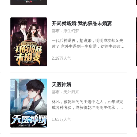
开局就逃婚:我的极品未婚妻
都市 · 浮生幻梦
一代兵神退役，想逃婚，明明成功却又失
冷
败？ 意外中遇到一生所爱，彷徨中磕磕绊
绊。 他本是国之利器，欲回归平凡。 种种
艰险却接踵而至？ （不后宫，单女主）
2.19万人气
天医神婿
都市 · 天外归来
聊
林凡，被乾坤阁阁主选中之人，五年里完
成各种考验，终获得乾坤阁阁主传承，一
身医术早已震惊夏国，赘婿之身，战神归
来，翻动无尽风云，只为佳人一笑。
1.63万人气