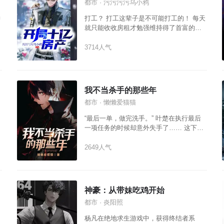
都市 · 污污污污乌小鸦
神
打工？ 打工这辈子是不可能打工的！ 每天
就只能收收房租才勉强维持得了首富的生
活。
3714人气
我不当杀手的那些年
都市 · 懒懒爱猫猫
“最后一单，做完洗手。” 叶楚在执行最后
一项任务的时候却意外失手了…… 这下滚
滚红尘大江大浪纷沓而来。 英雄难消美人
恩！
2649人气
神豪：从带妹吃鸡开始
都市 · 炎阳照
杨凡在绝地求生游戏中，获得终结者系