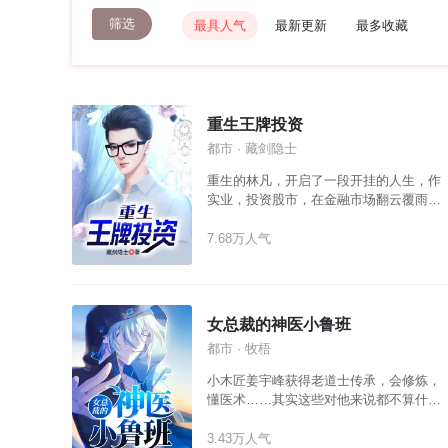
筛选
最具人气
最新更新
最多收藏
重生王牌投资
都市 · 藏剑隐士
重生的林凡，开启了一段开挂的人生，作
实业，投资股市，在金融市场翻云覆雨，
所向披靡，积累了天量的财富，期间又与
数个美女发生了情感纠葛，开启了一段香
7.68万人气
艳的旅程
女总裁的神医小鲁班
都市 · 牧梧
小木匠姜宇峰获得老道士传承，会修炼，
懂医术……其实这些对他来说都不算什么
值得一提的事情，最爽的还是收拾了他那
凶悍又高冷的老婆，嘿嘿嘿！
3.43万人气