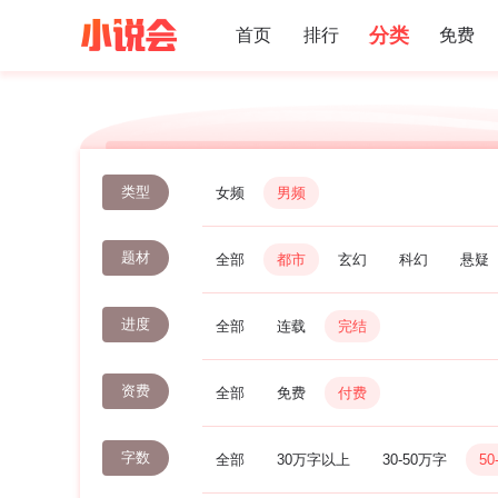
分类
首页
排行
免费
类型
女频
男频
题材
全部
都市
玄幻
科幻
悬疑
进度
全部
连载
完结
资费
全部
免费
付费
字数
全部
30万字以上
30-50万字
50