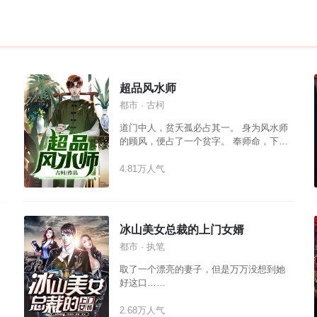
超品风水师
都市 · 古柯
道门中人，贫夭孤必占其一。 身为风水师
的顾风，便占了一个贫字。 奉师命，下山
破蒋家之灾，却不料卷入一场多年前的恩
怨。 踩恶人，斗邪术。 且看顾风如何斗智
4.81万人气
斗勇，逆天改命！
冰山美女总裁的上门女婿
都市 · 执笔
取了一个漂亮的妻子，但是万万没想到她
好这口……
2.68万人气