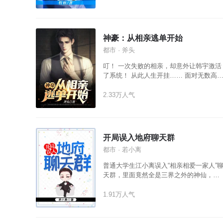
神豪：从相亲逃单开始
都市 · 斧头
叮！ 一次失败的相亲，却意外让韩宇激活
了系统！ 从此人生开挂…… 面对无数高
女总裁、娇艳校花的穷追猛打…… 韩宇抓
紧自己的腰带：“不，你们别想歪了，我不
2.33万人气
是那种随便的男人……”
开局误入地府聊天群
都市 · 若小离
普通大学生江小离误入“相亲相爱一家人”
天群，里面竟然全是三界之外的神仙，不
但被当成大佬崇拜，还时不时抢个红包，
生活从此大转弯。 牛头管我叫大哥，马面
1.91万人气
甘当我小弟，校花成天粘着我，从此在大
佬的路上越走越远。