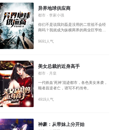
祖国在未来的世界，多一些有话语权的企
异界地球供应商
业。
都市 · 李家小强
你们不是说我刘磊是没用的二世祖不会经
商吗？我就成为纵横两界的商业巨亨给你
们看看。 我叫刘磊，我是异界的小小搬运
工，只要你有钱，你想买什么我都能给你
9691人气
弄到手。 什么？你想要东方仙界的神兽麒
麟当坐骑？没问题，只要钱到位，马上货
到付款。 什么？你想要九天玄女的贴身内
衣？没问题，付好定金，我这就去找玄女
美女总裁的近身高手
聊聊天。 我是刘磊，我为自己代言！
都市 · 月皇
一代铁血‘死神’混迹都市，各色美女来袭，
顺者昌逆者亡，谱写不朽传奇。
4919人气
神豪：从带妹上分开始