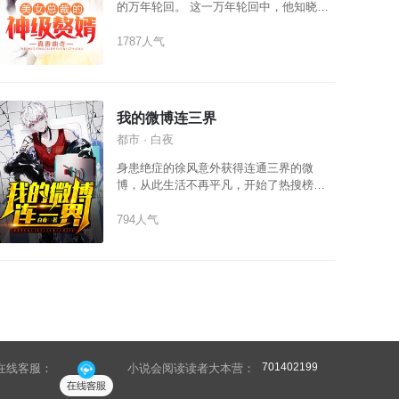
的万年轮回。 这一万年轮回中，他知晓了
所有人的秘密，成为了全才。 自此开始了
不一样的人生，他医术救美，武道杀敌，
1787人气
不仅横扫他人的轻视和嘲笑，赢得娇妻的
芳心，更是站到了这世界的巅峰，睥睨天
下。
我的微博连三界
都市 · 白夜
身患绝症的徐风意外获得连通三界的微
博，从此生活不再平凡，开始了热搜榜霸
榜的无情操作，砂锅煤气炼药冲上热搜
TOP100，自动化炼丹炉勇夺热搜
794人气
TOP1……他成了三界版微博最强的爆款博
文幕后创作者，甚至将整个人界的修士都
变成了自己的水军！
701402199
在线客服：
小说会阅读读者大本营：