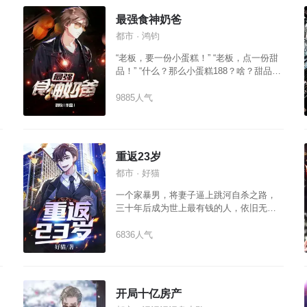
最强食神奶爸
都市 · 鸿钧
“老板，要一份小蛋糕！” “老板，点一份甜
品！” “什么？那么小蛋糕188？啥？甜品
2888？？？抢人啊？” “mua~！好吃！” “老
板，我把妹妹介绍给你做老婆，让我再吃
9885人气
一份吧！” 唐毅一脸黑线......
重返23岁
都市 · 好猫
一个家暴男，将妻子逼上跳河自杀之路，
三十年后成为世上最有钱的人，依旧无法
释怀。 意外重生九十年代，弥补当年遗
憾，利用三十年记忆疯狂敛财，七个月让
6836人气
家庭实现财务自由。
开局十亿房产