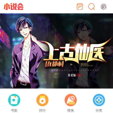
书架
排行
限免
分类