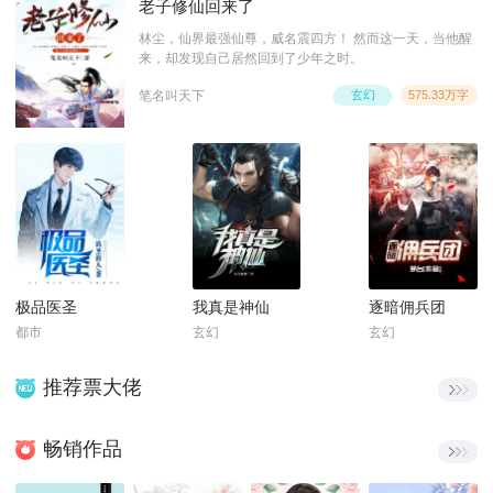
老子修仙回来了
林尘，仙界最强仙尊，威名震四方！ 然而这一天，当他醒
来，却发现自己居然回到了少年之时。
笔名叫天下
玄幻
575.33万字
极品医圣
我真是神仙
逐暗佣兵团
都市
玄幻
玄幻
推荐票大佬
畅销作品