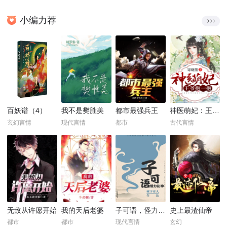
小编力荐
百妖谱（4）
我不是樊胜美
都市最强兵王
神医萌妃：王爷，抱一抱！
玄幻言情
现代言情
都市
古代言情
无敌从许愿开始
我的天后老婆
子可语，怪力乱神
史上最渣仙帝
都市
都市
现代言情
玄幻