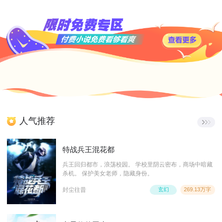
人气推荐
特战兵王混花都
兵王回归都市，浪荡校园。 学校里阴云密布，商场中暗藏
杀机。 保护美女老师，隐藏身份。
封尘往昔
玄幻
269.13万字