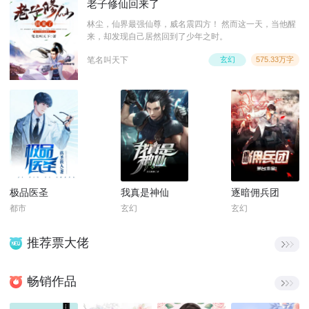
老子修仙回来了
林尘，仙界最强仙尊，威名震四方！ 然而这一天，当他醒
来，却发现自己居然回到了少年之时。
笔名叫天下
玄幻
575.33万字
极品医圣
我真是神仙
逐暗佣兵团
都市
玄幻
玄幻
推荐票大佬
畅销作品