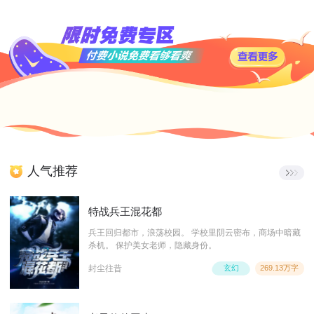
人气推荐
特战兵王混花都
兵王回归都市，浪荡校园。 学校里阴云密布，商场中暗藏
杀机。 保护美女老师，隐藏身份。
封尘往昔
玄幻
269.13万字