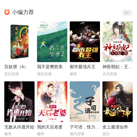
小编力荐
百妖谱（4）
我不是樊胜美
都市最强兵王
神医萌妃：王爷，抱一抱！
玄幻言情
现代言情
都市
古代言情
无敌从许愿开始
我的天后老婆
子可语，怪力乱神
史上最渣仙帝
都市
都市
现代言情
玄幻