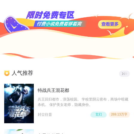
人气推荐
特战兵王混花都
兵王回归都市，浪荡校园。 学校里阴云密布，商场中暗藏
杀机。 保护美女老师，隐藏身份。
封尘往昔
玄幻
269.13万字