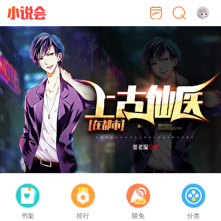
书架
排行
限免
分类