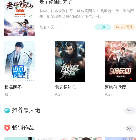
老子修仙回来了
林尘，仙界最强仙尊，威名震四方！ 然而这一天，当他醒
来，却发现自己居然回到了少年之时。
笔名叫天下
玄幻
575.33万字
极品医圣
我真是神仙
逐暗佣兵团
都市
玄幻
玄幻
推荐票大佬
畅销作品