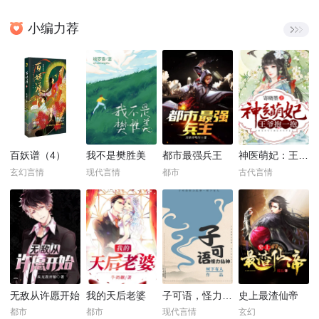
小编力荐
百妖谱（4）
我不是樊胜美
都市最强兵王
神医萌妃：王爷，抱一抱！
玄幻言情
现代言情
都市
古代言情
无敌从许愿开始
我的天后老婆
子可语，怪力乱神
史上最渣仙帝
都市
都市
现代言情
玄幻