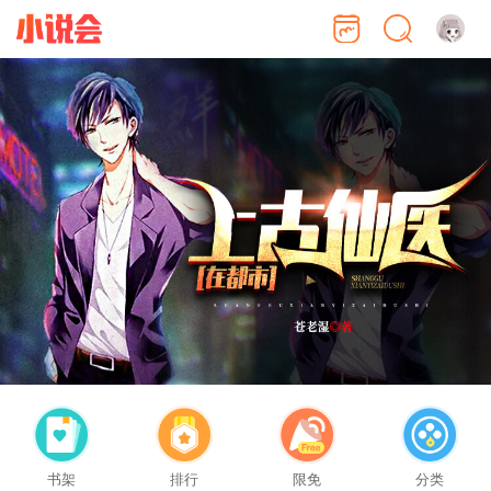
书架
排行
限免
分类