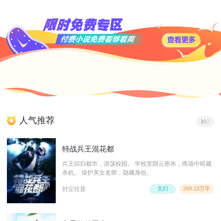
人气推荐
特战兵王混花都
兵王回归都市，浪荡校园。 学校里阴云密布，商场中暗藏
杀机。 保护美女老师，隐藏身份。
封尘往昔
玄幻
269.13万字