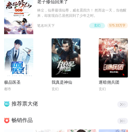
老子修仙回来了
林尘，仙界最强仙尊，威名震四方！ 然而这一天，当他醒
来，却发现自己居然回到了少年之时。
笔名叫天下
玄幻
575.33万字
极品医圣
我真是神仙
逐暗佣兵团
都市
玄幻
玄幻
推荐票大佬
畅销作品