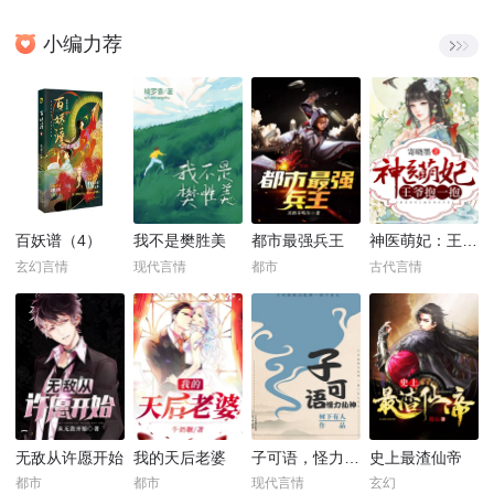
小编力荐
百妖谱（4）
我不是樊胜美
都市最强兵王
神医萌妃：王爷，抱一抱！
玄幻言情
现代言情
都市
古代言情
无敌从许愿开始
我的天后老婆
子可语，怪力乱神
史上最渣仙帝
都市
都市
现代言情
玄幻