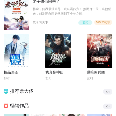
老子修仙回来了
林尘，仙界最强仙尊，威名震四方！ 然而这一天，当他醒
来，却发现自己居然回到了少年之时。
笔名叫天下
玄幻
575.33万字
极品医圣
我真是神仙
逐暗佣兵团
都市
玄幻
玄幻
推荐票大佬
畅销作品