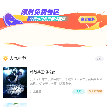
人气推荐
特战兵王混花都
兵王回归都市，浪荡校园。 学校里阴云密布，商场中暗藏
杀机。 保护美女老师，隐藏身份。
封尘往昔
玄幻
269.13万字