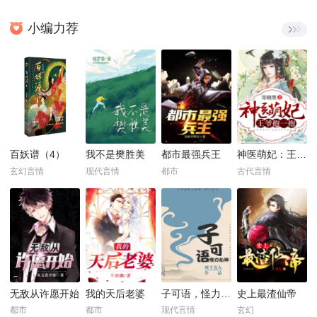
小编力荐
百妖谱（4）
我不是樊胜美
都市最强兵王
神医萌妃：王爷，抱一抱！
玄幻言情
现代言情
都市
古代言情
无敌从许愿开始
我的天后老婆
子可语，怪力乱神
史上最渣仙帝
都市
都市
现代言情
玄幻