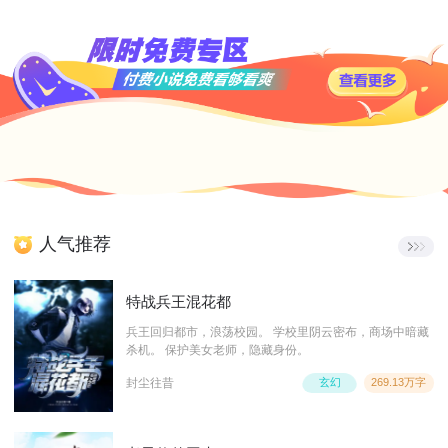
人气推荐
特战兵王混花都
兵王回归都市，浪荡校园。 学校里阴云密布，商场中暗藏
杀机。 保护美女老师，隐藏身份。
封尘往昔
玄幻
269.13万字