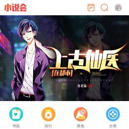
书架
排行
限免
分类