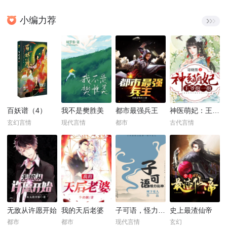
小编力荐
百妖谱（4）
我不是樊胜美
都市最强兵王
神医萌妃：王爷，抱一抱！
玄幻言情
现代言情
都市
古代言情
无敌从许愿开始
我的天后老婆
子可语，怪力乱神
史上最渣仙帝
都市
都市
现代言情
玄幻