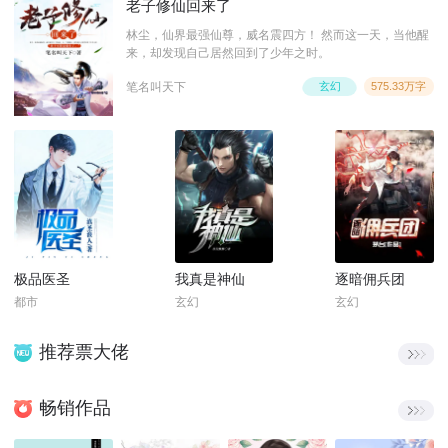
老子修仙回来了
林尘，仙界最强仙尊，威名震四方！ 然而这一天，当他醒
来，却发现自己居然回到了少年之时。
笔名叫天下
玄幻
575.33万字
极品医圣
我真是神仙
逐暗佣兵团
都市
玄幻
玄幻
推荐票大佬
畅销作品