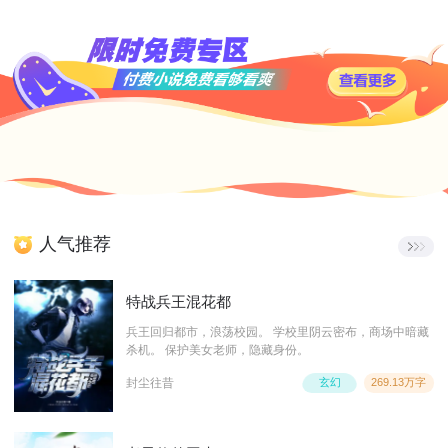
人气推荐
特战兵王混花都
兵王回归都市，浪荡校园。 学校里阴云密布，商场中暗藏
杀机。 保护美女老师，隐藏身份。
封尘往昔
玄幻
269.13万字