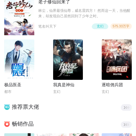
老子修仙回来了
林尘，仙界最强仙尊，威名震四方！ 然而这一天，当他醒
来，却发现自己居然回到了少年之时。
笔名叫天下
玄幻
575.33万字
极品医圣
我真是神仙
逐暗佣兵团
都市
玄幻
玄幻
推荐票大佬
畅销作品