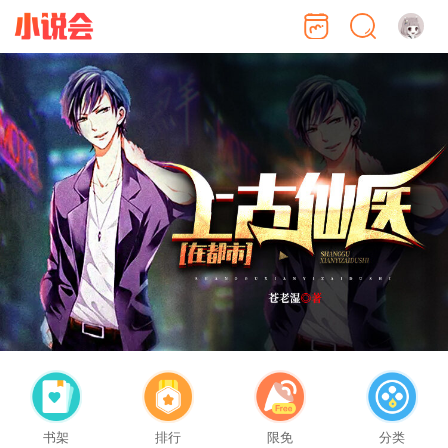
书架
排行
限免
分类