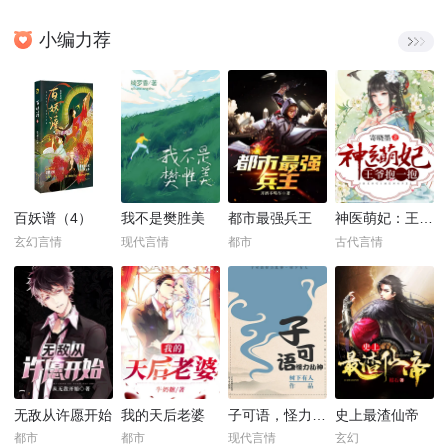
小编力荐
百妖谱（4）
我不是樊胜美
都市最强兵王
神医萌妃：王爷，抱一抱！
玄幻言情
现代言情
都市
古代言情
无敌从许愿开始
我的天后老婆
子可语，怪力乱神
史上最渣仙帝
都市
都市
现代言情
玄幻