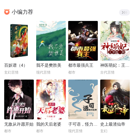
小编力荐
百妖谱（4）
我不是樊胜美
都市最强兵王
神医萌妃：王爷，抱一抱！
玄幻言情
现代言情
都市
古代言情
无敌从许愿开始
我的天后老婆
子可语，怪力乱神
史上最渣仙帝
都市
都市
现代言情
玄幻