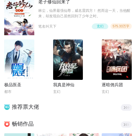
老子修仙回来了
林尘，仙界最强仙尊，威名震四方！ 然而这一天，当他醒
来，却发现自己居然回到了少年之时。
笔名叫天下
玄幻
575.33万字
极品医圣
我真是神仙
逐暗佣兵团
都市
玄幻
玄幻
推荐票大佬
畅销作品