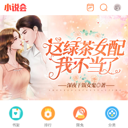
书架
排行
限免
分类