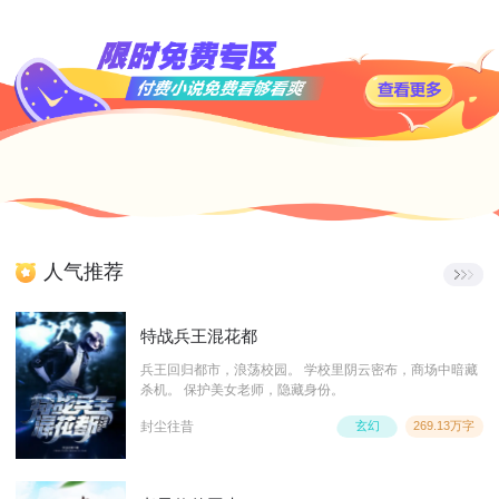
人气推荐
特战兵王混花都
兵王回归都市，浪荡校园。 学校里阴云密布，商场中暗藏
杀机。 保护美女老师，隐藏身份。
封尘往昔
玄幻
269.13万字