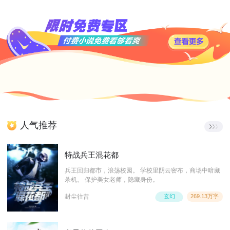
人气推荐
特战兵王混花都
兵王回归都市，浪荡校园。 学校里阴云密布，商场中暗藏
杀机。 保护美女老师，隐藏身份。
封尘往昔
玄幻
269.13万字