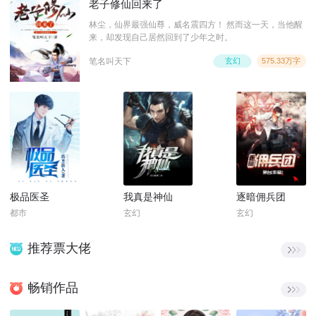
老子修仙回来了
林尘，仙界最强仙尊，威名震四方！ 然而这一天，当他醒
来，却发现自己居然回到了少年之时。
笔名叫天下
玄幻
575.33万字
极品医圣
我真是神仙
逐暗佣兵团
都市
玄幻
玄幻
推荐票大佬
畅销作品