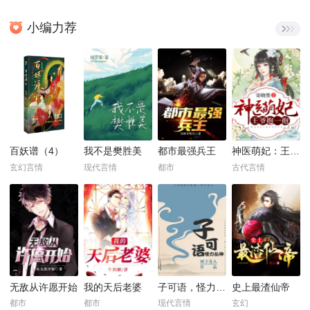
小编力荐
百妖谱（4）
我不是樊胜美
都市最强兵王
神医萌妃：王爷，抱一抱！
玄幻言情
现代言情
都市
古代言情
无敌从许愿开始
我的天后老婆
子可语，怪力乱神
史上最渣仙帝
都市
都市
现代言情
玄幻