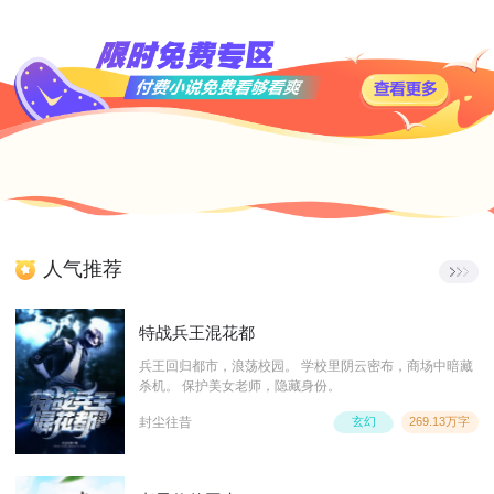
人气推荐
特战兵王混花都
兵王回归都市，浪荡校园。 学校里阴云密布，商场中暗藏
杀机。 保护美女老师，隐藏身份。
封尘往昔
玄幻
269.13万字