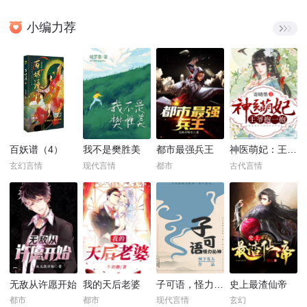
小编力荐
百妖谱（4）
我不是樊胜美
都市最强兵王
神医萌妃：王爷，抱一抱！
玄幻言情
现代言情
都市
古代言情
无敌从许愿开始
我的天后老婆
子可语，怪力乱神
史上最渣仙帝
都市
都市
现代言情
玄幻