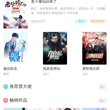
老子修仙回来了
林尘，仙界最强仙尊，威名震四方！ 然而这一天，当他醒
来，却发现自己居然回到了少年之时。
笔名叫天下
玄幻
575.33万字
极品医圣
我真是神仙
逐暗佣兵团
都市
玄幻
玄幻
推荐票大佬
畅销作品