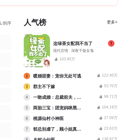
人气榜
更多>
倒序
这绿茶女配我不当了
现代言情 · 深夜干饭女鬼
103.90万
122.40万
暖婚甜妻：宠你无处可逃
53.70万
郡主不下嫁
98.71万
一吻成婚：总裁前夫，求放过
104.19万
两胎三宝：团宠妈咪黑化了
27.09万
桃源仙村小神医
23.63万
郁总别虐了，顾小姐真的在相亲
136.97万
乡村小仙医