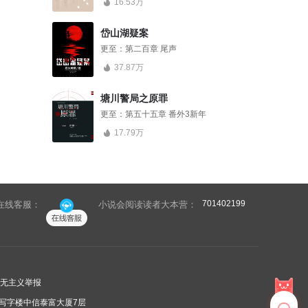
16.53万
岱山湖疑案
更至：
第二百章 尾声
37.87万
塘川警局之原罪
更至：
第五十五章 番外3新年
17.79万
701402199
在线客服：
小说会阅读读者大本营：
无主义举报
写字楼中信泰富大厦7层