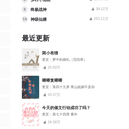
39.12万
终极战神
251.11万
神级仙婿
最近更新
两小有猜
更至：
梦中的婚礼（完结章）
20.50万
唧唧复唧唧
更至：
第四十九章 青山妩媚不及你
20.37万
今天的催文行动成功了吗？
更至：
第七十四章 番外
26.39万