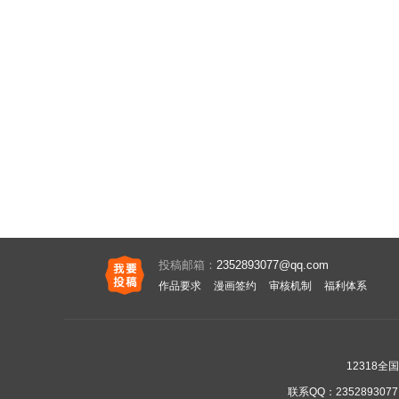
088 救星出现
089 旧事重提
092 副作用
093 最后的选择
096 严肃的谈话
097 他们的过往
100 谢思遇和鬼帝
101 放下
104 初次相遇
105 抓住一个
投稿邮箱：
2352893077@qq.com
108 意外的现身
109 揪出来
作品要求
漫画签约
审核机制
福利体系
112 说出那件事
113 都回来了
12318
116 艰难的救助
117 只留下了背影
联系QQ：
2352893077