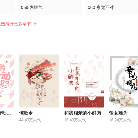
059 发脾气
060 察觉不对
点击展开更多章节
063 找对了人
064 收拾狼藉
066 意外的真相
067 出师不利
070 去找他们
071 再去鬼屋
074 黑佘的计划
075 假死
078 谈崩了
079 郁小雨丢了
082 即将逃脱
081 看得见摸得着
今天的催文行动成功了吗？
倾歌令
和我相亲的小鲜肉
帝女难为
44.43万人气
16.40万人气
16.24万人气
086 拼死一搏
087 一切都乱了