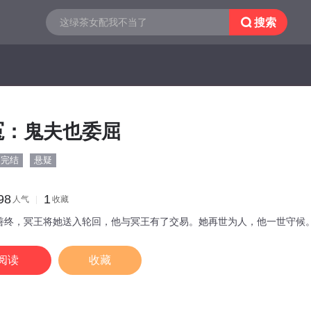

搜索
冤：鬼夫也委屈
完结
悬疑
98
1
人气
收藏
善终，冥王将她送入轮回，他与冥王有了交易。她再世为人，他一世守候
阅读
收藏