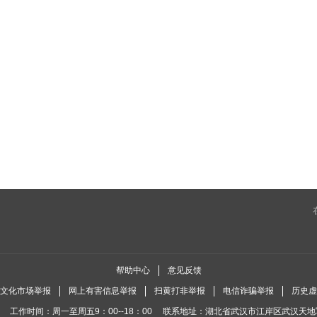
090 找到了办法
091 越来越难
094 救回来了
095 失手了
098 倾其所有
099 说出了真心话
102 出大事了
103 他回来了
106 恐怖的眼睛
107 开门见山
110 一起离开
111 不愿离开
114 徐莉的忏悔
115 徐莉的目的
帮助中心
意见反馈
全国文化市场举报
网上有害信息举报
扫黄打非举报
电信诈骗举报
历史虚
118 无声的抗争
119 第二次上门
工作时间：周一至周五9：00--18：00
联系地址：湖北省武汉市江岸区武汉天地