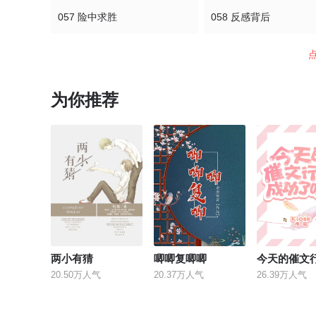
057 险中求胜
058 反感背后
061 同一处
062 那双眼睛
为你推荐
065 尴尬离场
066 意外的真相
068 他乡相遇
069 停滞不前
072 绝不同流合污
073 变换目标
076 谢思遇晕了
077 逃避
080 徐莉的秘密
081 自责
两小有猜
唧唧复唧唧
20.50万人气
20.37万人气
26.39万人气
084 打破了
085 徐莉的能力