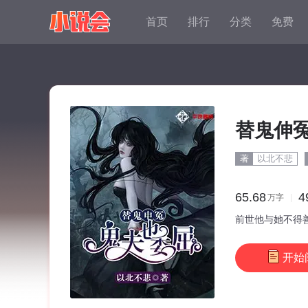
首页
排行
分类
免费
替鬼伸
著
以北不悲
65.68
4
万
字
前世他与她不得
开始