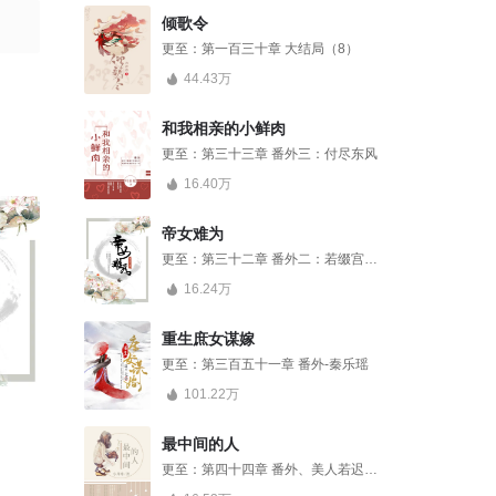
倾歌令
更至：
第一百三十章 大结局（8）
44.43万
和我相亲的小鲜肉
更至：
第三十三章 番外三：付尽东风
16.40万
帝女难为
更至：
第三十二章 番外二：若缀宫的桃花
16.24万
重生庶女谋嫁
更至：
第三百五十一章 番外-秦乐瑶
101.22万
重生庶女谋嫁
最中间的人
岱山湖疑案
101.22万人气
16.53万人气
37.87万人气
最中间的人
更至：
第四十四章 番外、美人若迟暮，我为你点灯