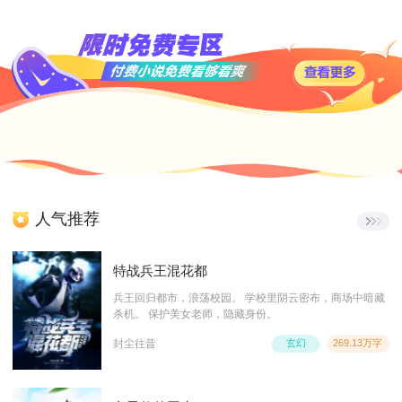
人气推荐
特战兵王混花都
兵王回归都市，浪荡校园。 学校里阴云密布，商场中暗藏
杀机。 保护美女老师，隐藏身份。
封尘往昔
玄幻
269.13万字