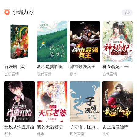
小编力荐
百妖谱（4）
我不是樊胜美
都市最强兵王
神医萌妃：王爷，抱一抱！
玄幻言情
现代言情
都市
古代言情
无敌从许愿开始
我的天后老婆
子可语，怪力乱神
史上最渣仙帝
都市
都市
现代言情
玄幻