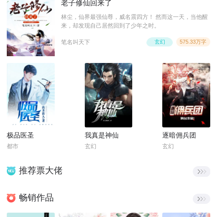
老子修仙回来了
林尘，仙界最强仙尊，威名震四方！ 然而这一天，当他醒
来，却发现自己居然回到了少年之时。
笔名叫天下
玄幻
575.33万字
极品医圣
我真是神仙
逐暗佣兵团
都市
玄幻
玄幻
推荐票大佬
畅销作品