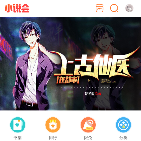
书架
排行
限免
分类