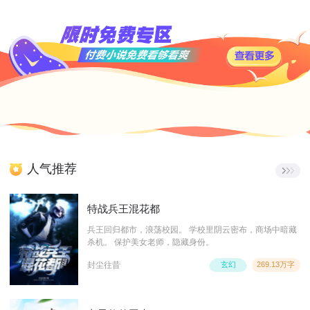
人气推荐
特战兵王混花都
兵王回归都市，浪荡校园。 学校里阴云密布，商场中暗藏
杀机。 保护美女老师，隐藏身份。
封尘往昔
玄幻
269.13万字