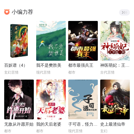
小编力荐
百妖谱（4）
我不是樊胜美
都市最强兵王
神医萌妃：王爷，抱一抱！
玄幻言情
现代言情
都市
古代言情
无敌从许愿开始
我的天后老婆
子可语，怪力乱神
史上最渣仙帝
都市
都市
现代言情
玄幻