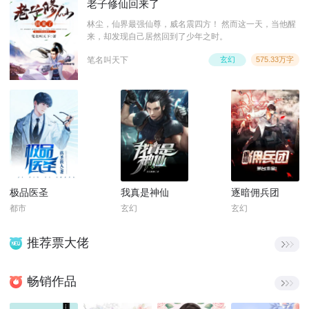
老子修仙回来了
林尘，仙界最强仙尊，威名震四方！ 然而这一天，当他醒
来，却发现自己居然回到了少年之时。
笔名叫天下
玄幻
575.33万字
极品医圣
我真是神仙
逐暗佣兵团
都市
玄幻
玄幻
推荐票大佬
畅销作品