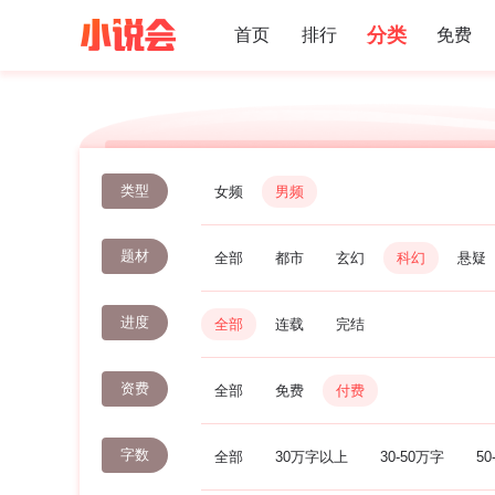
分类
首页
排行
免费
类型
女频
男频
题材
全部
都市
玄幻
科幻
悬疑
进度
全部
连载
完结
资费
全部
免费
付费
字数
全部
30万字以上
30-50万字
50