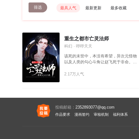
筛选
最具人气
最新更新
最多收藏
重生之都市亡灵法师
科幻 · 哔哔天天
该死的末世中，本没有希望，异次元怪物
以及人类的勾心斗角让赵飞死于非命。但
是被陷害致死的赵飞，竟重生于末世前。
此一世，赵飞凭借着自己不堪的经历，在
2.17万人气
末世中先人一步，完成进化，站在了人类
战斗力的巅峰。这一世，赵飞不再被人掌
控，他是自己命运的主宰。骷髅大军、冰
霜巨龙、憎恶统统都是自己的好伙伴。这
是一个属于赵飞的末世，这是一个由赵飞
投稿邮箱：
2352893077@qq.com
主宰的末世。
作品要求
漫画签约
审核机制
福利体系