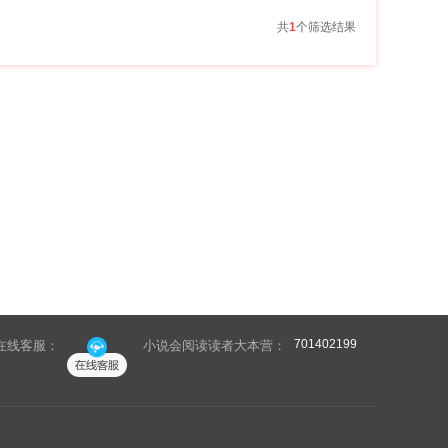
共
1
个筛选结果
701402199
在线客服：
小说会阅读读者大本营：