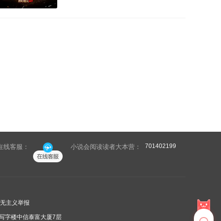
昏君，李恒决定凭借自己超时代的智慧和
卓绝修为，扭转历史、命运的走向。错综
复杂的朝堂局势、明争暗斗的修仙宗派，
李恒将如何间完成霸业，成为笑傲红尘仙
界的千古一帝？！
701402199
在线客服：
小说会阅读读者大本营：
无主义举报
写字楼中信泰富大厦7层