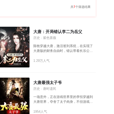
共
7
个筛选结果
大唐：开局错认李二为岳父
历史 · 紫色蔷薇
陈牧穿越大唐，激活签到系统，在实现了
大唐版的财务自由时，错认带着长乐公主
微服私访的李二为岳父！ 陈牧：“岳父大人
莫忧，区区灾荒而已，李二只需如此这般
1.29万人气
便可解决！” 李世民：“？？？” 陈牧：“岳父
大人莫忧，不就是小小气疾吗，看我药到
病除！” 李世民：“？？？” 陈牧：“岳父大人
莫忧，区区突厥而已，反手灭之！” 李世
大唐最强太子爷
民：“？？？” 终于有一天，当真正的岳父
历史 · 唐时遗民
带着未婚妻来访，陈牧麻了...
一场意外，正在游戏世界里的李恒穿越到
大唐世界，夺舍了太子肉身，不但游戏中
的修仙境界得以保留，而且很快继位成为
新君——唐穆宗。历史上的穆宗是个短命
1954人气