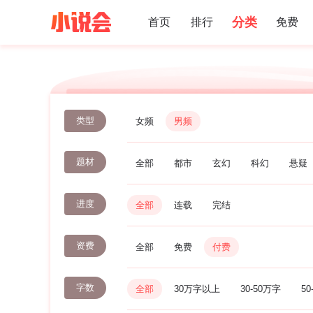
分类
首页
排行
免费
类型
女频
男频
题材
全部
都市
玄幻
科幻
悬疑
进度
全部
连载
完结
资费
全部
免费
付费
字数
全部
30万字以上
30-50万字
50