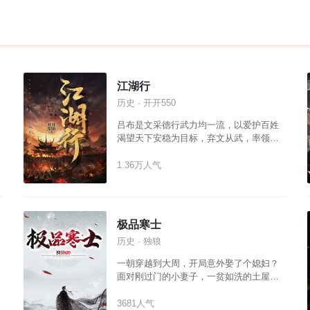
江湖行
历史 · 开开550
吕布是文采德行武力均一流，以爱护百姓
渴望天下安稳为目标，弃文从武，率领部
下张辽与高顺，以汉室忠臣自居，平黄
巾、杀董卓，与曹操、刘备、孙权等共谋
1.36万人气
天下，从生至死都宽厚仁慈，爱护百姓，
最终于下邳城兵败，拒不投降而死。
极品寒士
历史 · 独狼
一朝穿越到大周，开局意外娶了个媳妇？
面对刚过门的小妻子，一贫如洗的土屋。
李易只得撸起袖子，开始搞钱，步步走向
人生巅峰！
3681人气