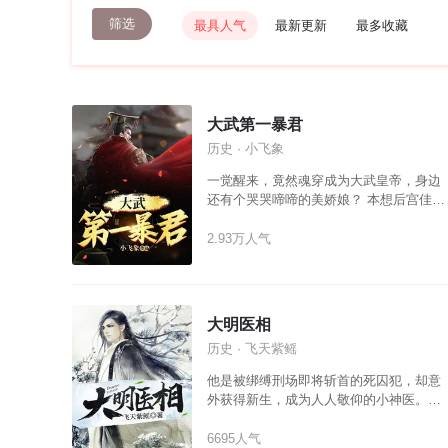
筛选
最具人气
最新更新
最多收藏
大武第一暴君
历史 · 小飞象
一觉醒来，竟然魂穿成为大武皇帝，身边
还有个哭哭啼啼的美娇娘？ 本想后宫佳丽
三千，从此君王不早朝。 但此时，权臣当
道，内忧外患，民不聊生！ 无奈之下，李
2.93万人气
墨选择不怂就是干！ 从此，醉卧美人膝，
醒掌生死权！ 成为，古今第一暴君！
大明医相
历史 · 飞天紫鳐
他是被绑缚刑场即将斩首的死囚犯，却意
外获得新生，成为人人敬仰的小神医。跌
打损伤？能治。灿气囊尾炎？能治。他，
兴医所，建药局，为民造福。 他又是人人
6695人气