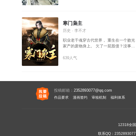
惧怕的锦衣卫，杀伐果断。什么奇怪案
子，都过不了他的法眼。轰动天下的粮食
亏空案，是他侦破。无数少女离奇失踪
案，也是他侦破。且莫说行高于人，众必
寒门枭主
非之？且看他一手拿刀，一手施药，杀该
历史 · 李不才
杀之人，救可救之人……
职业老千魂穿古代世界， 重生在一个败光
家产的废物身上。 欠了一屁股债？没事，
怎么输的就怎么赢回来！ 家产被人坑光
了？一样不落，全部拿回来！ 敌国来袭，
639人气
要割地求和？ 笑话，看我西楚铁骑，扫清
六合，席卷八荒！
投稿邮箱：
2352893077@qq.com
作品要求
漫画签约
审核机制
福利体系
12318
联系QQ：
2352893077