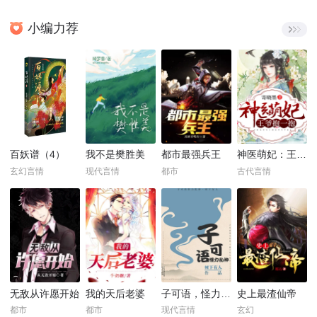
小编力荐
百妖谱（4）
我不是樊胜美
都市最强兵王
神医萌妃：王爷，抱一抱！
玄幻言情
现代言情
都市
古代言情
无敌从许愿开始
我的天后老婆
子可语，怪力乱神
史上最渣仙帝
都市
都市
现代言情
玄幻