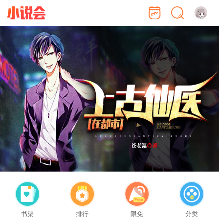
书架
排行
限免
分类