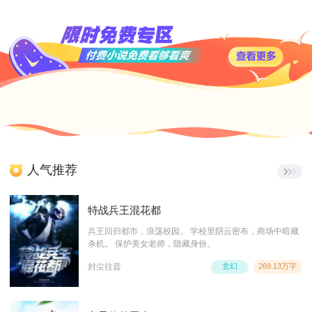
人气推荐
特战兵王混花都
兵王回归都市，浪荡校园。 学校里阴云密布，商场中暗藏
杀机。 保护美女老师，隐藏身份。
封尘往昔
玄幻
269.13万字