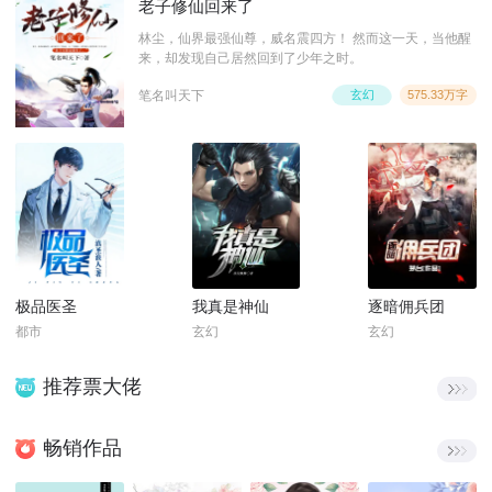
老子修仙回来了
林尘，仙界最强仙尊，威名震四方！ 然而这一天，当他醒
来，却发现自己居然回到了少年之时。
笔名叫天下
玄幻
575.33万字
极品医圣
我真是神仙
逐暗佣兵团
都市
玄幻
玄幻
推荐票大佬
畅销作品