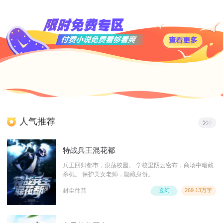
人气推荐
特战兵王混花都
兵王回归都市，浪荡校园。 学校里阴云密布，商场中暗藏
杀机。 保护美女老师，隐藏身份。
封尘往昔
玄幻
269.13万字