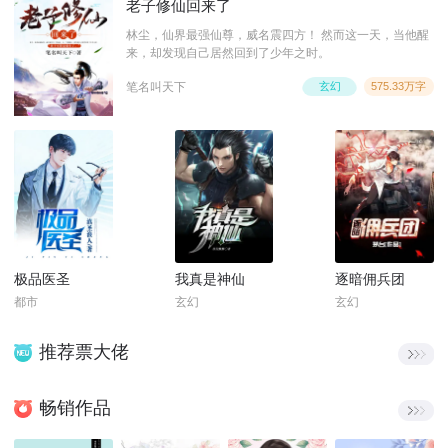
老子修仙回来了
林尘，仙界最强仙尊，威名震四方！ 然而这一天，当他醒
来，却发现自己居然回到了少年之时。
笔名叫天下
玄幻
575.33万字
极品医圣
我真是神仙
逐暗佣兵团
都市
玄幻
玄幻
推荐票大佬
畅销作品