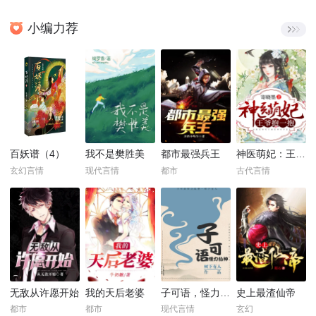
小编力荐
百妖谱（4）
我不是樊胜美
都市最强兵王
神医萌妃：王爷，抱一抱！
玄幻言情
现代言情
都市
古代言情
无敌从许愿开始
我的天后老婆
子可语，怪力乱神
史上最渣仙帝
都市
都市
现代言情
玄幻