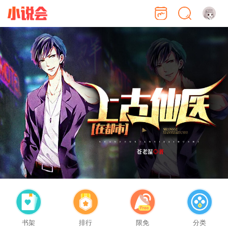
书架
排行
限免
分类