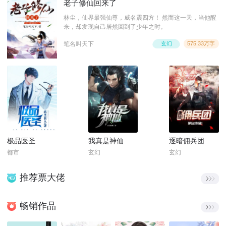
老子修仙回来了
林尘，仙界最强仙尊，威名震四方！ 然而这一天，当他醒
来，却发现自己居然回到了少年之时。
笔名叫天下
玄幻
575.33万字
极品医圣
我真是神仙
逐暗佣兵团
都市
玄幻
玄幻
推荐票大佬
畅销作品