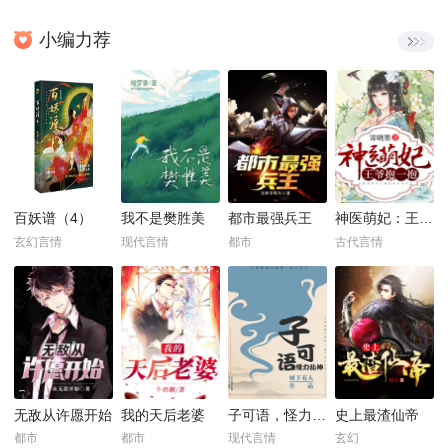
小编力荐
百妖谱（4）
我不是樊胜美
都市最强兵王
神医萌妃：王爷，抱一抱！
玄幻言情
现代言情
都市
古代言情
无敌从许愿开始
我的天后老婆
子可语，怪力乱神
史上最渣仙帝
都市
都市
现代言情
玄幻