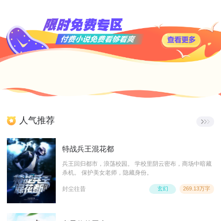
人气推荐
特战兵王混花都
兵王回归都市，浪荡校园。 学校里阴云密布，商场中暗藏
杀机。 保护美女老师，隐藏身份。
封尘往昔
玄幻
269.13万字