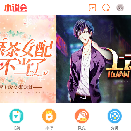
书架
排行
限免
分类