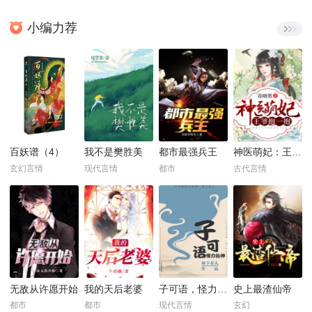
小编力荐
百妖谱（4）
我不是樊胜美
都市最强兵王
神医萌妃：王爷，抱一抱！
玄幻言情
现代言情
都市
古代言情
无敌从许愿开始
我的天后老婆
子可语，怪力乱神
史上最渣仙帝
都市
都市
现代言情
玄幻