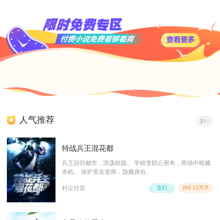
人气推荐
特战兵王混花都
兵王回归都市，浪荡校园。 学校里阴云密布，商场中暗藏
杀机。 保护美女老师，隐藏身份。
封尘往昔
玄幻
269.13万字