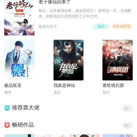
老子修仙回来了
林尘，仙界最强仙尊，威名震四方！ 然而这一天，当他醒
来，却发现自己居然回到了少年之时。
笔名叫天下
玄幻
575.33万字
极品医圣
我真是神仙
逐暗佣兵团
都市
玄幻
玄幻
推荐票大佬
畅销作品