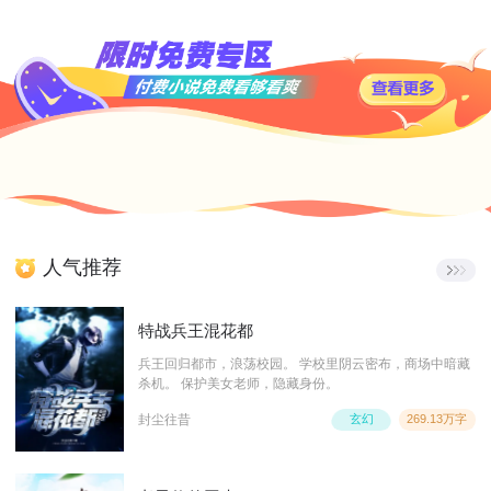
人气推荐
特战兵王混花都
兵王回归都市，浪荡校园。 学校里阴云密布，商场中暗藏
杀机。 保护美女老师，隐藏身份。
封尘往昔
玄幻
269.13万字