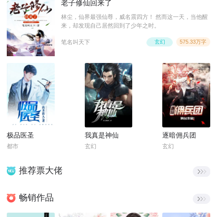
老子修仙回来了
林尘，仙界最强仙尊，威名震四方！ 然而这一天，当他醒
来，却发现自己居然回到了少年之时。
笔名叫天下
玄幻
575.33万字
极品医圣
我真是神仙
逐暗佣兵团
都市
玄幻
玄幻
推荐票大佬
畅销作品