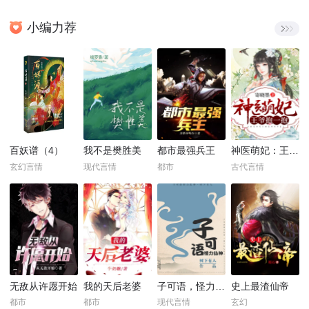
小编力荐
百妖谱（4）
我不是樊胜美
都市最强兵王
神医萌妃：王爷，抱一抱！
玄幻言情
现代言情
都市
古代言情
无敌从许愿开始
我的天后老婆
子可语，怪力乱神
史上最渣仙帝
都市
都市
现代言情
玄幻