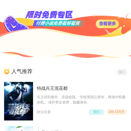
人气推荐
特战兵王混花都
兵王回归都市，浪荡校园。 学校里阴云密布，商场中暗藏
杀机。 保护美女老师，隐藏身份。
封尘往昔
玄幻
269.13万字