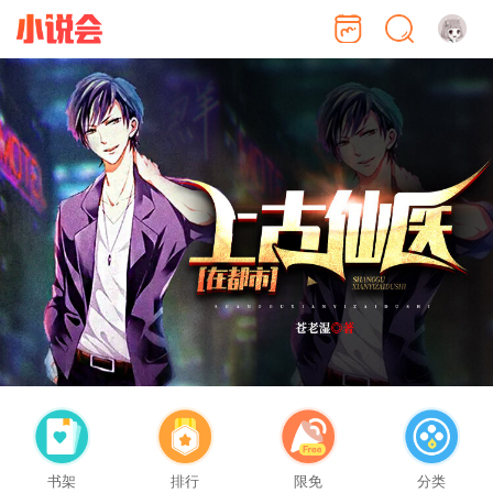
书架
排行
限免
分类