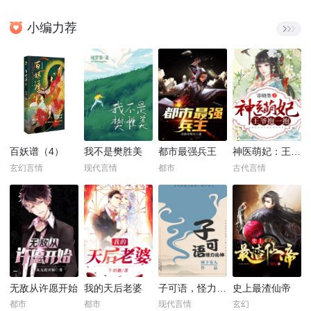
小编力荐
百妖谱（4）
我不是樊胜美
都市最强兵王
神医萌妃：王爷，抱一抱！
玄幻言情
现代言情
都市
古代言情
无敌从许愿开始
我的天后老婆
子可语，怪力乱神
史上最渣仙帝
都市
都市
现代言情
玄幻