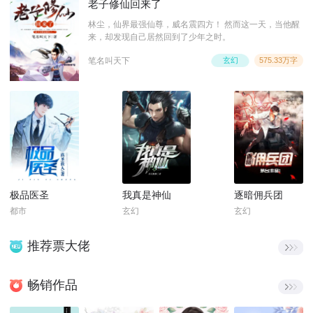
老子修仙回来了
林尘，仙界最强仙尊，威名震四方！ 然而这一天，当他醒
来，却发现自己居然回到了少年之时。
笔名叫天下
玄幻
575.33万字
极品医圣
我真是神仙
逐暗佣兵团
都市
玄幻
玄幻
推荐票大佬
畅销作品